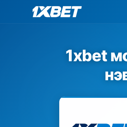
1xbet м
нэ