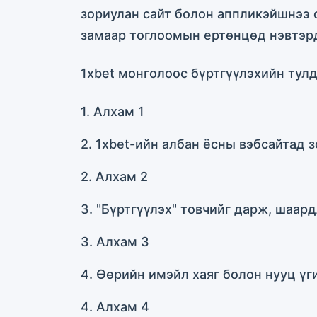
зориулан сайт болон аппликэйшнээ 
замаар тоглоомын ертөнцөд нэвтэрд
1xbet монголоос бүртгүүлэхийн тулд
1. Алхам 1
2. 1xbet-ийн албан ёсны вэбсайтад з
2. Алхам 2
3. "Бүртгүүлэх" товчийг дарж, шаар
3. Алхам 3
4. Өөрийн имэйл хаяг болон нууц үг
4. Алхам 4