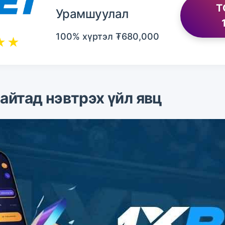
Т
Урамшуулал
100% хүртэл ₮680,000
★★
айтад нэвтрэх үйл явц