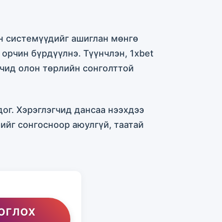
н системүүдийг ашиглан мөнгө
орчин бүрдүүлнэ. Түүнчлэн, 1xbet
гчид олон төрлийн сонголттой
ог. Хэрэглэгчид дансаа нээхдээ
ийг сонгосноор аюулгүй, таатай
ОГЛОХ