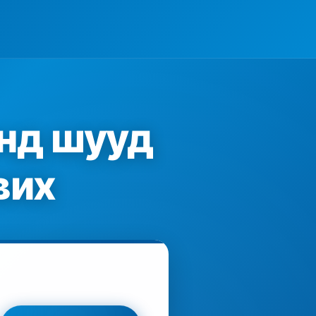
онд шууд
вих