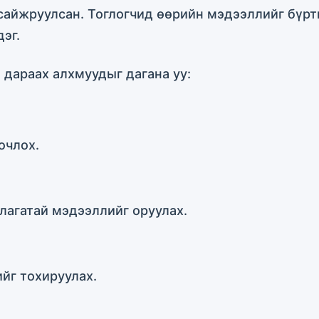
сайжруулсан. Тоглогчид өөрийн мэдээллийг бүрт
эг.
 дараах алхмуудыг дагана уу:
очлох.
длагатай мэдээллийг оруулах.
ийг тохируулах.